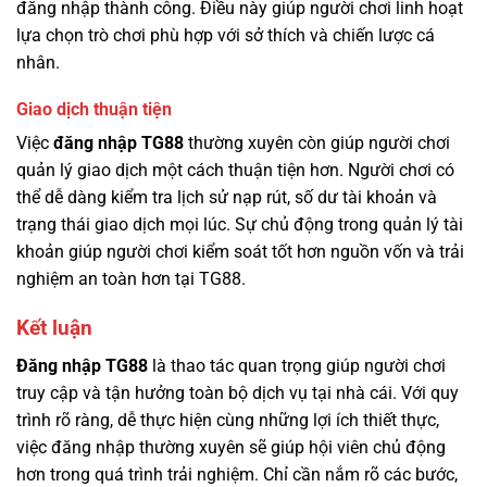
đăng nhập thành công. Điều này giúp người chơi linh hoạt
lựa chọn trò chơi phù hợp với sở thích và chiến lược cá
nhân.
Giao dịch thuận tiện
Việc
đăng nhập TG88
thường xuyên còn giúp người chơi
quản lý giao dịch một cách thuận tiện hơn. Người chơi có
thể dễ dàng kiểm tra lịch sử nạp rút, số dư tài khoản và
trạng thái giao dịch mọi lúc. Sự chủ động trong quản lý tài
khoản giúp người chơi kiểm soát tốt hơn nguồn vốn và trải
nghiệm an toàn hơn tại TG88.
Kết luận
Đăng nhập TG88
là thao tác quan trọng giúp người chơi
truy cập và tận hưởng toàn bộ dịch vụ tại nhà cái. Với quy
trình rõ ràng, dễ thực hiện cùng những lợi ích thiết thực,
việc đăng nhập thường xuyên sẽ giúp hội viên chủ động
hơn trong quá trình trải nghiệm. Chỉ cần nắm rõ các bước,