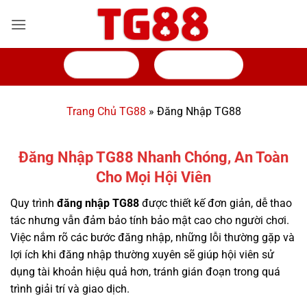
ĐĂNG KÝ
GIFCODE 88K
Trang Chủ TG88
»
Đăng Nhập TG88
Đăng Nhập TG88 Nhanh Chóng, An Toàn
Cho Mọi Hội Viên
Quy trình
đăng nhập TG88
được thiết kế đơn giản, dễ thao
tác nhưng vẫn đảm bảo tính bảo mật cao cho người chơi.
Việc nắm rõ các bước đăng nhập, những lỗi thường gặp và
lợi ích khi đăng nhập thường xuyên sẽ giúp hội viên sử
dụng tài khoản hiệu quả hơn, tránh gián đoạn trong quá
trình giải trí và giao dịch.