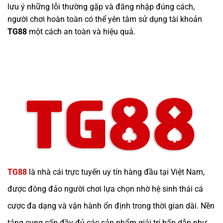
lưu ý những lỗi thường gặp và đăng nhập đúng cách,
người chơi hoàn toàn có thể yên tâm sử dụng tài khoản
TG88
một cách an toàn và hiệu quả.
TG88
là nhà cái trực tuyến uy tín hàng đầu tại Việt Nam,
được đông đảo người chơi lựa chọn nhờ hệ sinh thái cá
cược đa dạng và vận hành ổn định trong thời gian dài. Nền
tảng cung cấp đầy đủ các sản phẩm giải trí hấp dẫn như