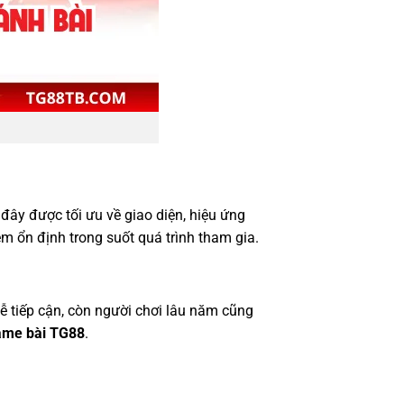
i đây được tối ưu về giao diện, hiệu ứng
m ổn định trong suốt quá trình tham gia.
ễ tiếp cận, còn người chơi lâu năm cũng
ame bài TG88
.