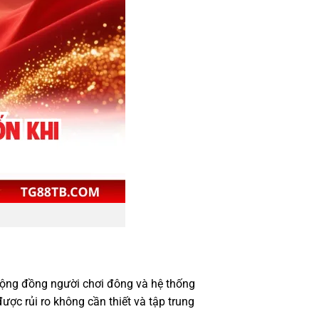
, cộng đồng người chơi đông và hệ thống
ợc rủi ro không cần thiết và tập trung