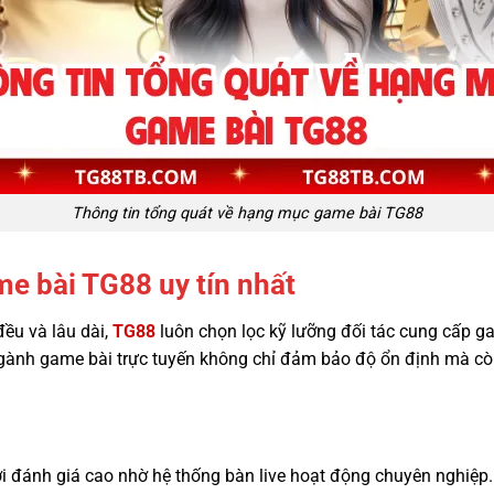
Thông tin tổng quát về hạng mục game bài TG88
me bài TG88 uy tín nhất
ều và lâu dài,
TG88
luôn chọn lọc kỹ lưỡng đối tác cung cấp ga
 ngành game bài trực tuyến không chỉ đảm bảo độ ổn định mà c
đánh giá cao nhờ hệ thống bàn live hoạt động chuyên nghiệp. 