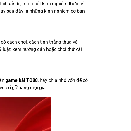
 chuẩn bị, một chút kinh nghiệm thực tế
Ngay sau đây là những kinh nghiệm cơ bản
có cách chơi, cách tính thắng thua và
kỹ luật, xem hướng dẫn hoặc chơi thử vài
ván
game bài TG88
, hãy chia nhỏ vốn để có
nên cố gỡ bằng mọi giá.