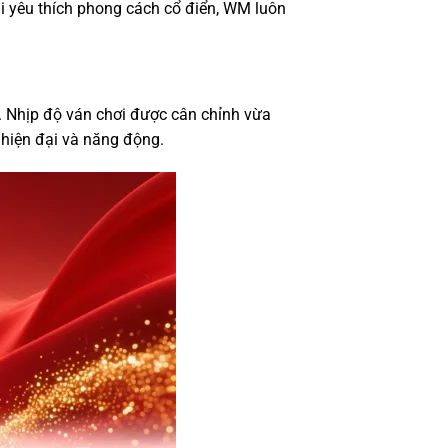
 ai yêu thích phong cách cổ điển, WM luôn
n. Nhịp độ ván chơi được cân chỉnh vừa
 hiện đại và năng động.