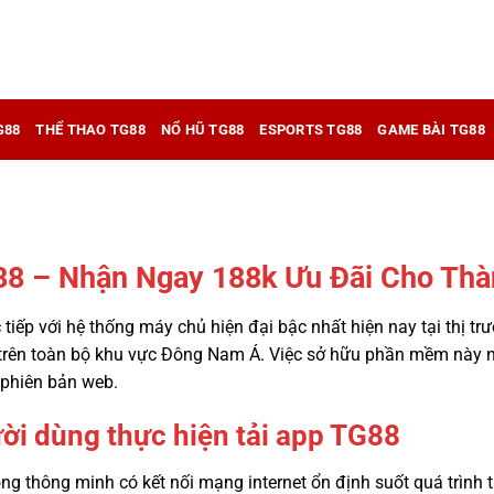
G88
THỂ THAO TG88
NỔ HŨ TG88
ESPORTS TG88
GAME BÀI TG88
88 – Nhận Ngay 188k Ưu Đãi Cho Thà
 tiếp với hệ thống máy chủ hiện đại bậc nhất hiện nay tại thị 
 trên toàn bộ khu vực Đông Nam Á. Việc sở hữu phần mềm này ng
 phiên bản web.
ười dùng thực hiện tải app TG88
ng thông minh có kết nối mạng internet ổn định suốt quá trình t