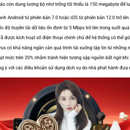
ảo còn dung lượng bộ nhớ trống tối thiểu là 150 megabyte để l
hành Android từ phiên bản 7.0 hoặc iOS từ phiên bản 12.0 trở l
c độ truyền tải dữ liệu ổn định từ 5 Mbps trở lên trong suốt quá
ã được kích hoạt số điện thoại chính chủ để hệ thống có thể 
irus có khả năng ngăn cản quá trình tải xuống tập tin từ những
ạt mức trên 20% nhằm tránh hiện tượng sập nguồn bất ngờ khi dữ
g ý với các điều khoản sử dụng dịch vụ do nhà phát hành đưa r