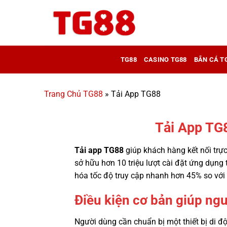
TG88
CASINO TG88
BẮN CÁ T
Trang Chủ TG88
»
Tải App TG88
Tải App TG
Tải ap
p
TG88
giúp khách hàng kết nối trực
sở hữu hơn 10 triệu lượt cài đặt ứng dụng
hóa tốc độ truy cập nhanh hơn 45% so với
Điều kiện cơ bản giúp ng
Người dùng cần chuẩn bị một thiết bị di độ