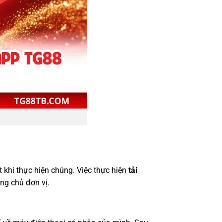
t khi thực hiện chúng. Việc thực hiện
tải
ng chủ đơn vị.