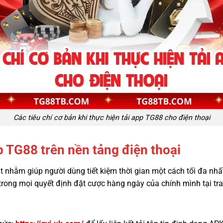
Các tiêu chí cơ bản khi thực hiện tải app TG88 cho điện thoại
p TG88 trên nền tảng điện thoại
t nhằm giúp người dùng tiết kiệm thời gian một cách tối đa nhấ
ong mọi quyết định đặt cược hàng ngày của chính mình tại tra