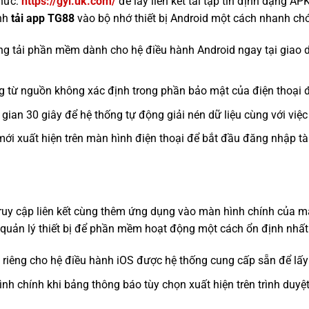
thức:
https://gyi.uk.com/
để lấy liên kết tải tập tin định dạng A
ình
tải app TG88
vào bộ nhớ thiết bị Android một cách nhanh ch
g tải phần mềm dành cho hệ điều hành Android ngay tại giao di
 từ nguồn không xác định trong phần bảo mật của điện thoại đ
ian 30 giây để hệ thống tự động giải nén dữ liệu cùng với việc t
 xuất hiện trên màn hình điện thoại để bắt đầu đăng nhập tà
 truy cập liên kết cùng thêm ứng dụng vào màn hình chính của 
 quản lý thiết bị để phần mềm hoạt động một cách ổn định nhất 
iêng cho hệ điều hành iOS được hệ thống cung cấp sẵn để lấy 
h chính khi bảng thông báo tùy chọn xuất hiện trên trình duyệ