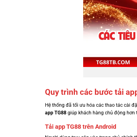
Quy trình các bước tải ap
Hệ thống đã tối ưu hóa các thao tác cài đặ
app TG88
giúp khách hàng chủ động hơn tr
Tải app TG88 trên Android