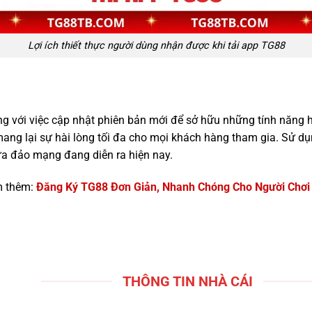
Lợi ích thiết thực người dùng nhận được khi tải app TG88
g với việc cập nhật phiên bản mới để sở hữu những tính năng h
mang lại sự hài lòng tối đa cho mọi khách hàng tham gia. Sử d
 lừa đảo mạng đang diễn ra hiện nay.
 thêm:
Đăng Ký TG88 Đơn Giản, Nhanh Chóng Cho Người Chơi
THÔNG TIN NHÀ CÁI