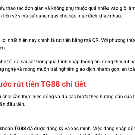
anh, thao tác đơn giản và không phụ thuộc quá nhiều vào giờ là
n tiền về ví và sử dụng ngay cho các mục đích khác nhau.
 lợi nhất hiện nay chính là rút tiền bằng mã QR. Với phương th
ền.
 tối đa sai sót trong quá trình nhập thông tin, đồng thời rút ng
ng nghệ và mong muốn trải nghiệm giao dịch nhanh gọn, an toà
ớc rút tiền TG88 chi tiết
ười chơi cần thực hiện đúng và đủ các bước theo hướng dẫn của hệ
ần đầu tiên.
i khoản
TG88
đã được đăng ký và xác minh. Việc đăng nhập đúng