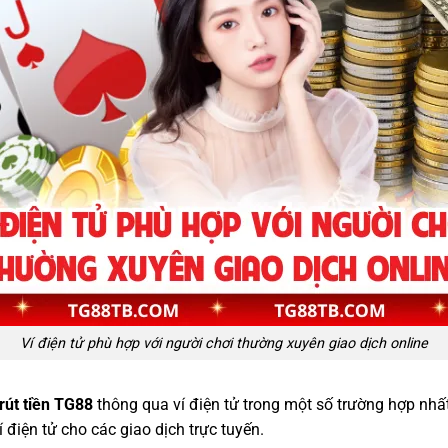
Ví điện tử phù hợp với người chơi thường xuyên giao dịch online
rút tiền TG88
thông qua ví điện tử trong một số trường hợp nhất
điện tử cho các giao dịch trực tuyến.