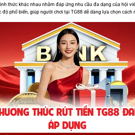
iều hình thức khác nhau nhằm đáp ứng nhu cầu đa dạng của hội 
mức độ phổ biến, giúp người chơi tại TG88 dễ dàng lựa chọn cách 