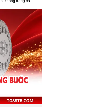
lỗi không đáng có.