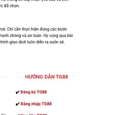
ức đã chọn.
chơi. Chỉ cần thực hiện đúng các bước
nhanh chóng và an toàn. Hy vọng qua bài
trình giao dịch luôn diễn ra suôn sẻ.
HƯỚNG DẪN TG88
✔️
Đăng ký TG88
✔️
Đăng nhập TG88