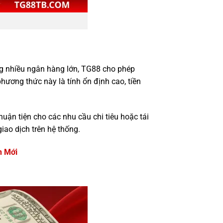
ùng nhiều ngân hàng lớn, TG88 cho phép
hương thức này là tính ổn định cao, tiền
uận tiện cho các nhu cầu chi tiêu hoặc tái
iao dịch trên hệ thống.
n Mới