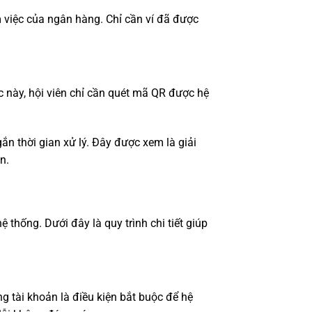
m việc của ngân hàng. Chỉ cần ví đã được
ức này, hội viên chỉ cần quét mã QR được hệ
ắn thời gian xử lý. Đây được xem là giải
n.
 thống. Dưới đây là quy trình chi tiết giúp
 tài khoản là điều kiện bắt buộc để hệ