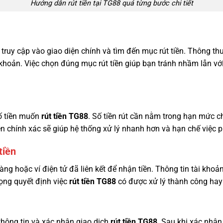
Hướng dẫn rút tiền tại TG88 quá từng bước chi tiết
truy cập vào giao diện chính và tìm đến mục rút tiền. Thông thư
khoản. Việc chọn đúng mục rút tiền giúp bạn tránh nhầm lẫn vớ
số tiền muốn
rút tiền TG88
. Số tiền rút cần nằm trong hạn mức 
n chính xác sẽ giúp hệ thống xử lý nhanh hơn và hạn chế việc ph
tiền
ng hoặc ví điện tử đã liên kết để nhận tiền. Thông tin tài khoản
rọng quyết định việc
rút tiền TG88
có được xử lý thành công hay
 thông tin và xác nhận giao dịch
rút tiền TG88
. Sau khi xác nhận