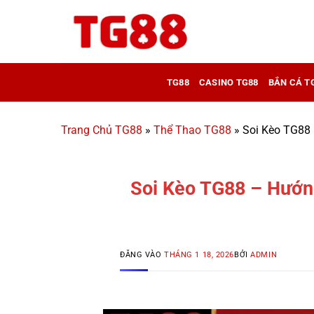
TG88
CASINO TG88
BẮN CÁ T
Trang Chủ TG88
»
Thể Thao TG88
»
Soi Kèo TG88
Soi Kèo TG88 – Hướn
ĐĂNG VÀO
THÁNG 1 18, 2026
BỞI
ADMIN