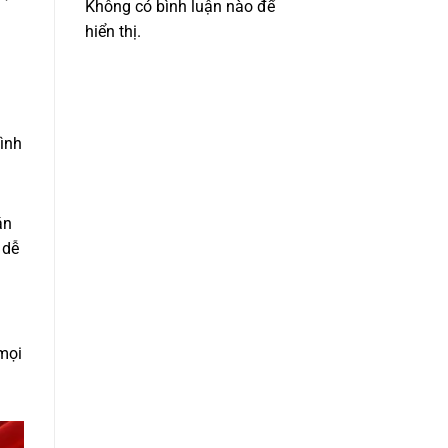
Không có bình luận nào để
hiển thị.
hình
án
 dễ
 mọi