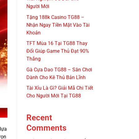
Người Mới
Tặng 188k Casino TG88 –
Nhận Ngay Tiền Mặt Vào Tài
Khoản
TFT Mùa 16 Tại TG88 Thay
Đổi Giúp Game Thủ Đạt 90%
Thắng
Gà Cựa Dao TG88 – Sân Chơi
Dành Cho Kê Thủ Bản Lĩnh
Tài Xỉu Là Gì? Giải Mã Chi Tiết
Cho Người Mới Tại TG88
Recent
Comments
 lựa
rọn