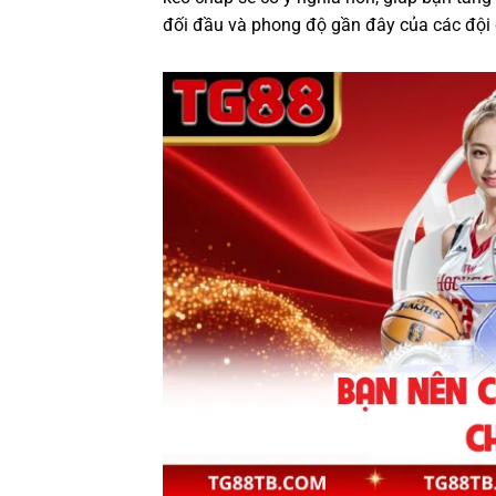
đối đầu và phong độ gần đây của các đội đ